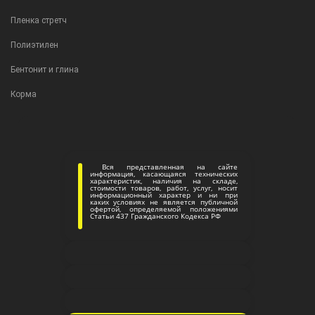
Пленка стретч
Полиэтилен
Бентонит и глина
Корма
Вся представленная на сайте
информация, касающаяся технических
характеристик, наличия на складе,
стоимости товаров, работ, услуг, носит
информационный характер и ни при
каких условиях не является публичной
офертой, определяемой положениями
Статьи 437 Гражданского Кодекса РФ