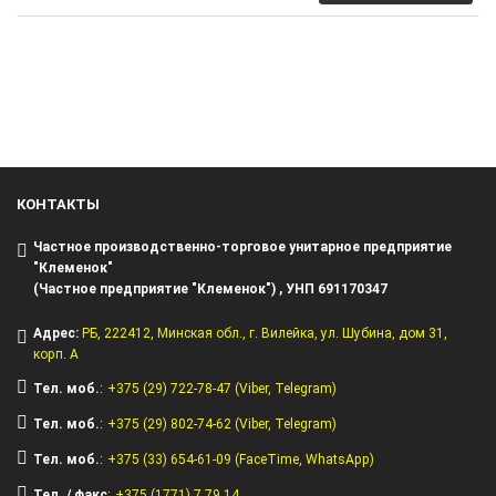
КОНТАКТЫ
Частное производственно-торговое унитарное предприятие
"Клеменок"
(Частное предприятие "Клеменок") , УНП 691170347
Адрес:
РБ, 222412, Минская обл.,
г. Вилейка, ул. Шубина, дом 31,
корп. А
Тел. моб.
:
+375 (29) 722-78-47 (Viber, Telegram)
Тел. моб.
:
+375 (29) 802-74-62 (Viber, Telegram)
Тел. моб.
:
+375 (33) 654-61-09 (FaceTime, WhatsApp)
Тел. / факс
:
+375 (1771) 7 79 14