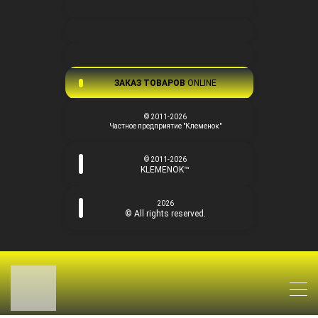
ЗАКАЗ ТОВАРОВ
ONLINE
© 2011-2026
Частное предприятие "Клеменок"
© 2011-2026
KLEMENOK™
2026
© All rights reserved.
Заряжено
— Бесплатные Сайты и CRM.
Интернет-
магазин
Пожаловаться на контент cайта в
Битрикс24
Корзина