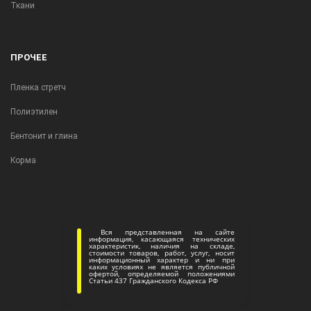
Ткани
ПРОЧЕЕ
Пленка стретч
Полиэтилен
Бентонит и глина
Корма
Вся представленная на сайте
информация, касающаяся технических
характеристик, наличия на складе,
стоимости товаров, работ, услуг, носит
информационный характер и ни при
каких условиях не является публичной
офертой, определяемой положениями
Статьи 437 Гражданского Кодекса РФ